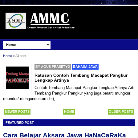
google.com, pub-4169750801100201, DIRECT, f08c47fec0942fa0
Home
»
All post
BY
AGUS PRASETYO
BAHASA JAWA
Ratusan Contoh Tembang Macapat Pangkur
Lengkap Artinya
Contoh Tembang Macapat Pangkur Lengkap Artinya Arti
Tembang Pangkur Pangkur yang juga berarti mungkur
(mundur/ mengundurkan diri),...
NEWER POSTS
HOME
OLDER POSTS
FEATURED POST
Cara Belajar Aksara Jawa HaNaCaRaKa