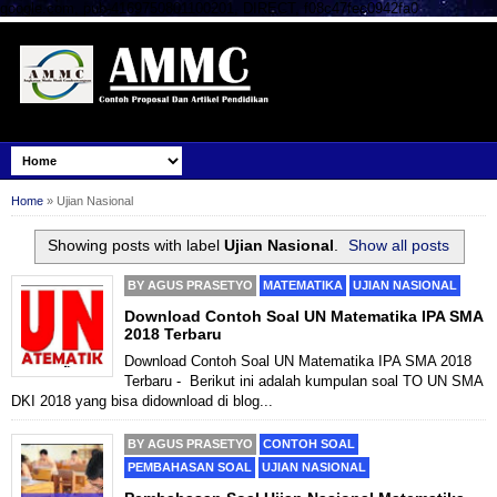
google.com, pub-4169750801100201, DIRECT, f08c47fec0942fa0
Home
»
Ujian Nasional
Showing posts with label
Ujian Nasional
.
Show all posts
BY
AGUS PRASETYO
MATEMATIKA
UJIAN NASIONAL
Download Contoh Soal UN Matematika IPA SMA
2018 Terbaru
Download Contoh Soal UN Matematika IPA SMA 2018
Terbaru - Berikut ini adalah kumpulan soal TO UN SMA
DKI 2018 yang bisa didownload di blog...
BY
AGUS PRASETYO
CONTOH SOAL
PEMBAHASAN SOAL
UJIAN NASIONAL