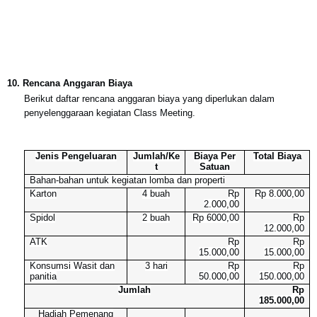
10.
Rencana Anggaran Biaya
Berikut daftar rencana anggaran biaya yang diperlukan dalam
penyelenggaraan kegiatan Class Meeting.
Jenis Pengeluaran
Jumlah/Ke
Biaya Per
Total Biaya
t
Satuan
Bahan-bahan untuk kegiatan lomba dan properti
Karton
4 buah
Rp
Rp 8.000,00
2.000,00
Spidol
2 buah
Rp 6000,00
Rp
12.000,00
ATK
Rp
Rp
15.000,00
15.000,00
Konsumsi Wasit dan
3 hari
Rp
Rp
panitia
50.000,00
150.000,00
Jumlah
Rp
185.000,00
Hadiah Pemenang