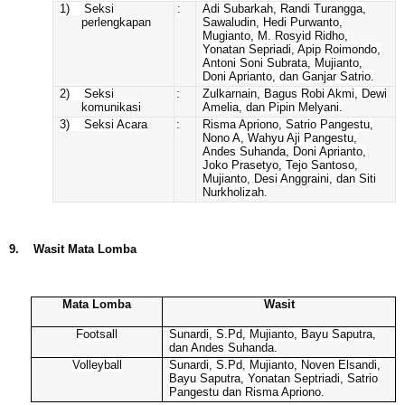
1) Seksi
:
Adi Subarkah, Randi Turangga,
perlengkapan
Sawaludin, Hedi Purwanto,
Mugianto, M. Rosyid Ridho,
Yonatan Sepriadi, Apip Roimondo,
Antoni Soni Subrata, Mujianto,
Doni Aprianto, dan Ganjar Satrio.
2) Seksi
:
Zulkarnain, Bagus Robi Akmi, Dewi
komunikasi
Amelia, dan Pipin Melyani.
3) Seksi Acara
:
Risma Apriono, Satrio Pangestu,
Nono A, Wahyu Aji Pangestu,
Andes Suhanda, Doni Aprianto,
Joko Prasetyo, Tejo Santoso,
Mujianto, Desi Anggraini, dan Siti
Nurkholizah.
9.
Wasit Mata Lomba
Mata Lomba
Wasit
Footsall
Sunardi, S.Pd, Mujianto, Bayu Saputra,
dan Andes Suhanda.
Volleyball
Sunardi, S.Pd, Mujianto, Noven Elsandi,
Bayu Saputra, Yonatan Septriadi, Satrio
Pangestu dan Risma Apriono.