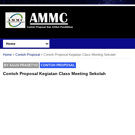
google.com, pub-4169750801100201, DIRECT, f08c47fec0942fa0
Home
»
Contoh Proposal
»
Contoh Proposal Kegiatan Class Meeting Sekolah
BY
AGUS PRASETYO
CONTOH PROPOSAL
Contoh Proposal Kegiatan Class Meeting Sekolah