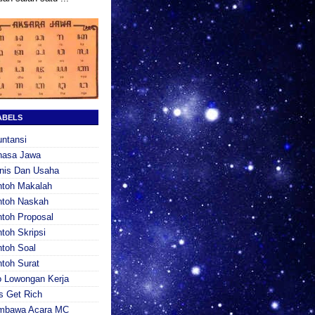
ABELS
ntansi
hasa Jawa
nis Dan Usaha
ntoh Makalah
ntoh Naskah
toh Proposal
toh Skripsi
toh Soal
toh Surat
o Lowongan Kerja
s Get Rich
mbawa Acara MC