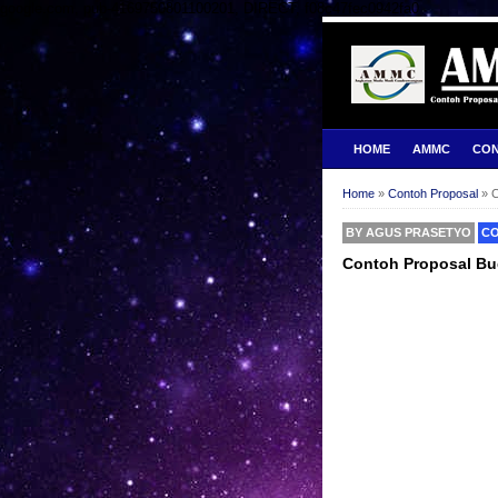
google.com, pub-4169750801100201, DIRECT, f08c47fec0942fa0
HOME
AMMC
CO
Home
»
Contoh Proposal
»
C
BY
AGUS PRASETYO
C
Contoh Proposal Bu