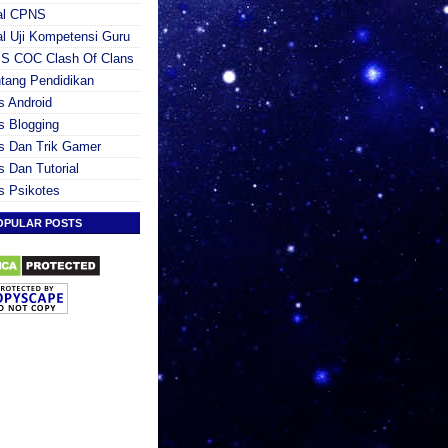
al CPNS
l Uji Kompetensi Guru
PS COC Clash Of Clans
tang Pendidikan
s Android
s Blogging
s Dan Trik Gamer
s Dan Tutorial
s Psikotes
OPULAR POSTS