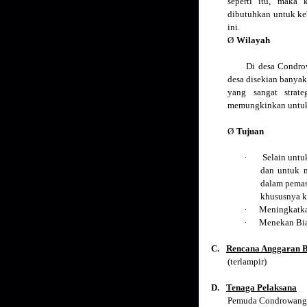
seperti itu, maka
dibutuhkan untuk ke
ini.
Ø
Wilayah
Di desa Condrowan
desa disekian banyak
yang sangat strat
memungkinkan untuk
Ø
Tujuan
·
Selain unt
dan untuk 
dalam pemas
khususnya k
·
Meningkatkan
·
Menekan Biay
C.
Rencana Anggaran 
(terlampir)
D.
Tenaga Pelaksana
Pemuda Condrowangsa