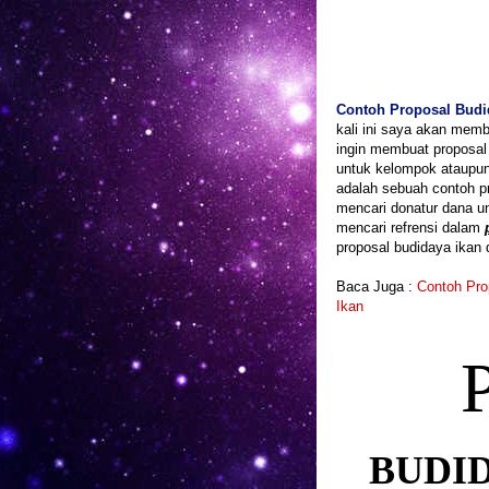
Contoh Proposal Budi
kali ini saya akan mem
ingin membuat proposal
untuk kelompok ataupun 
adalah sebuah contoh p
mencari donatur dana u
mencari refrensi dalam
proposal budidaya ikan 
Baca Juga :
Contoh Pr
Ikan
BUDID