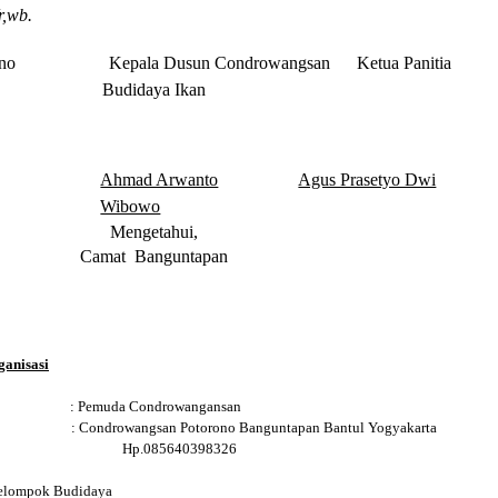
,wb.
torono Kepala Dusun Condrowangsan Ketua Panitia
Budidaya Ikan
Ahmad Arwanto
Agus Prasetyo Dwi
Wibowo
Mengetahui,
Camat Banguntapan
anisasi
asi : Pemuda Condrowangansan
p : Condrowangsan Potorono Banguntapan Bantul Yogyakarta
Hp.085640398326
Kelompok Budidaya