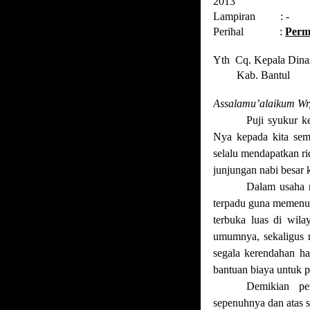
2013
Lampiran : -
Perihal :
Perm
Yth Cq. Kepala Dinas
Kab. Bantul
Assalamu’alaikum Wr
Puji syukur k
Nya kepada kita sem
selalu mendapatkan r
junjungan nabi besa
Dalam usaha 
terpadu guna memenuh
terbuka luas di wil
umumnya, sekaligus 
segala kerendahan h
bantuan biaya untuk p
Demikian pe
sepenuhnya dan atas s