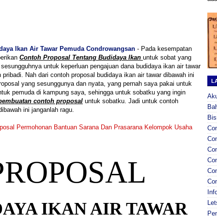
daya Ikan Air Tawar Pemuda Condrowangsan
- Pada kesempatan
berikan
Contoh Proposal Tentang Budidaya Ikan
untuk sobat yang
 sesungguhnya untuk keperluan pengajuan dana budidaya ikan air tawar
pribadi. Nah dari contoh proposal budidaya ikan air tawar dibawah ini
L
roposal yang sesunggunya dan nyata, yang pernah saya pakai untuk
ntuk pemuda di kampung saya, sehingga untuk sobatku yang ingin
Aku
pembuatan contoh proposal
untuk sobatku. Jadi untuk contoh
Ba
dibawah ini janganlah ragu.
Bis
oposal Permohonan Bantuan Sarana Dan Prasarana Kelompok Usaha
Co
Co
Con
PROPOSAL
Con
Con
Con
Inf
Let
AYA IKAN AIR TAWAR
Pe