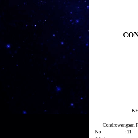
CO
KE
Condrowangsan P
No : 1