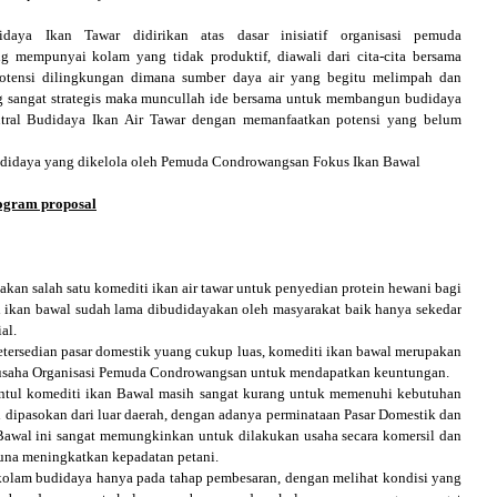
daya Ikan Tawar didirikan atas dasar inisiatif organisasi pemuda
 mempunyai kolam yang tidak produktif, diawali dari cita-cita bersama
tensi dilingkungan dimana sumber daya air yang begitu melimpah dan
g sangat strategis maka muncullah ide bersama untuk membangun budidaya
ral Budidaya Ikan Air Tawar dengan memanfaatkan potensi yang belum
udidaya yang dikelola oleh Pemuda Condrowangsan Fokus Ikan Bawal
ogram proposal
n salah satu komediti ikan air tawar untuk penyedian protein hewani bagi
i ikan bawal sudah lama dibudidayakan oleh masyarakat baik hanya sekedar
al.
sedian pasar domestik yuang cukup luas, komediti ikan bawal merupakan
iv usaha Organisasi Pemuda Condrowangsan untuk mendapatkan keuntungan.
 komediti ikan Bawal masih sangat kurang untuk memenuhi kebutuhan
ih dipasokan dari luar daerah, dengan adanya perminataan Pasar Domestik dan
 Bawal ini sangat memungkinkan untuk dilakukan usaha secara komersil dan
na meningkatkan kepadatan petani.
lam budidaya hanya pada tahap pembesaran, dengan melihat kondisi yang