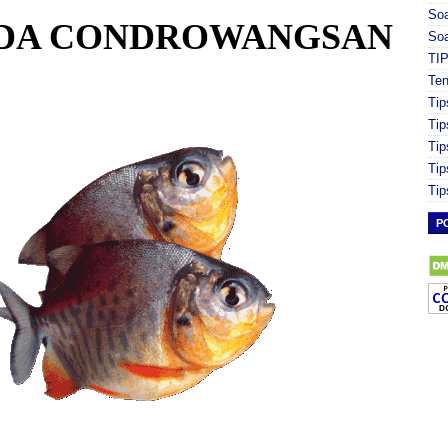
So
DA CONDROWANGSAN
Soa
TI
Ten
Tip
Tip
Tip
Tip
Tip
P