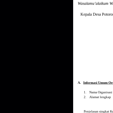
Wasalamu’alaikum Wr
Kepala Desa Po
A.
Informasi Umum Org
1.
Nama Organis
2.
Alamat lengka
Penjelasan singkat 