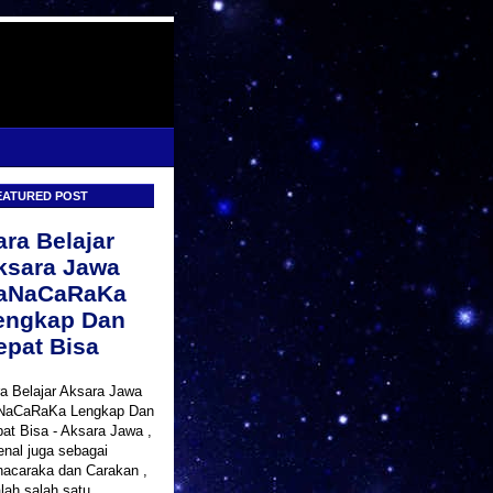
EATURED POST
ara Belajar
ksara Jawa
aNaCaRaKa
engkap Dan
epat Bisa
a Belajar Aksara Jawa
NaCaRaKa Lengkap Dan
at Bisa - Aksara Jawa ,
enal juga sebagai
acaraka dan Carakan ,
lah salah satu ...