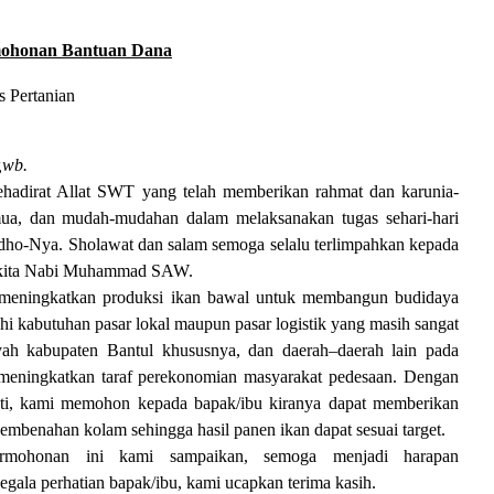
ohonan Bantuan Dana
 Pertanian
,wb.
ehadirat Allat SWT yang telah memberikan rahmat dan karunia-
ua, dan mudah-mudahan dalam melaksanakan tugas sehari-hari
idho-Nya. Sholawat dan salam semoga selalu terlimpahkan kepada
r kita Nabi Muhammad SAW.
meningkatkan produksi ikan bawal untuk membangun budidaya
i kabutuhan pasar lokal maupun pasar logistik yang masih sangat
ayah kabupaten Bantul khususnya, dan daerah–daerah lain pada
meningkatkan taraf perekonomian masyarakat pedesaan. Dengan
ati, kami memohon kepada bapak/ibu kiranya dapat memberikan
embenahan kolam sehingga hasil panen ikan dapat sesuai target.
rmohonan ini kami sampaikan, semoga menjadi harapan
egala perhatian bapak/ibu, kami ucapkan terima kasih.