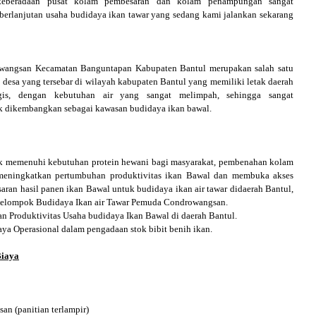
 keberadaan pusat kolam pembesaran dan kolam penampungan sangat
berlanjutan usaha budidaya ikan tawar yang sedang kami jalankan sekarang
gsan Kecamatan Banguntapan Kabupaten Bantul merupakan salah satu
 desa yang tersebar di wilayah kabupaten Bantul yang memiliki letak daerah
egis, dengan kebutuhan air yang sangat melimpah, sehingga sangat
 dikembangkan sebagai kawasan budidaya ikan bawal.
uk memenuhi kebutuhan protein hewani bagi masyarakat, pembenahan kolam
meningkatkan pertumbuhan produktivitas ikan Bawal dan membuka akses
aran hasil panen ikan Bawal untuk budidaya ikan air tawar didaerah Bantul,
elompok Budidaya Ikan air Tawar Pemuda Condrowangsan.
 Produktivitas Usaha budidaya Ikan Bawal di daerah Bantul.
a Operasional dalam pengadaan stok bibit benih ikan.
Biaya
n (panitian terlampir)