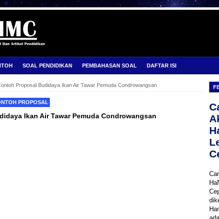
NTOH
SOAL PENDIDIKAN
PEMBAHASAN SOAL
DAFTAR ISI
ontoh Proposal Budidaya Ikan Air Tawar Pemuda Condrowangsan
F
ONTOH PROPOSAL
C
didaya Ikan Air Tawar Pemuda Condrowangsan
A
H
L
C
Car
Ha
Cep
dik
Han
ada