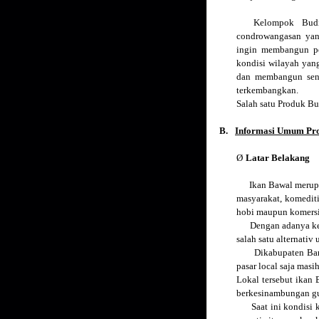
Kelompok Budi
condrowangasan yang
ingin membangun po
kondisi wilayah yan
dan membangun sent
terkembangkan.
Salah satu Produk B
B.
Informasi Umum Pr
Ø
Latar Belakang
Ikan Bawal merupaka
masyarakat, komedit
hobi maupun komersi
Dengan adanya keter
salah satu alternat
Dikabupaten Bantul
pasar local saja mas
Lokal tersebut ikan
berkesinambungan gu
Saat ini kondisi ko